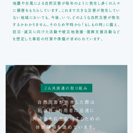
地震や台風による自然災害が毎年のように発生し多くの人々
に損害をもたらしています。
これまで大きな災害が発生してい
ない地域においても、
今後、いつ、どのような自然災害が発生
するかわかりません。
そのため平時から「もしもの時」に備え、
防災・減災に向けた活動や
被災地救援・復興支援活動など
を想定した事前の対策や準備が求められています。
JA共済連の取り組み
自然災害が発生した際は
組合員・利用者に迅速に
共済金をお支払いするための
体制構築を進めています。