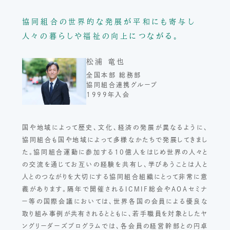
協同組合の世界的な発展が平和にも寄与し
人々の暮らしや福祉の向上につながる。
松浦 竜也
全国本部 総務部
協同組合連携グループ
1999年入会
国や地域によって歴史、文化、経済の発展が異なるように、
協同組合も国や地域によって多様なかたちで発展してきまし
た。協同組合運動に参加する10億人をはじめ世界の人々と
の交流を通じてお互いの経験を共有し、学びあうことは人と
人とのつながりを大切にする協同組合組織にとって非常に意
義があります。隔年で開催されるICMIF総会やAOAセミナ
ー等の国際会議においては、世界各国の会員による優良な
取り組み事例が共有されるとともに、若手職員を対象としたヤ
ングリーダーズプログラムでは、各会員の経営幹部との円卓