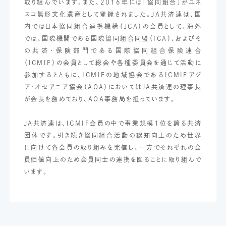
取り組んでいます。また、2016年には「協同組合」がユネ
スコ無形文化遺産として登録されました。JA共済連は、国
内では日本協同組合連携機構（JCA）の会員として、海外
では、国際機関である国際協同組合同盟（ICA）、およびそ
の共済・保険部門である国際協同組合保険連合
（ICMIF）の会員として総会や各種委員会を通じて活動に
参加するとともに、ICMIFの地域協会であるICMIFアジ
ア・オセアニア協会（AOA）においてはJA共済連の理事長
が会長を務めており、AOA事務局を担っています。
JA共済連は、ICMIF会員の中で事業規模１位を誇る共済
団体です。引き続き協同組合活動の認知向上のため世界
に向けて各会員の取り組みを発信し、一方でそれぞれの会
員価値向上のため会員同士の連携を図ることに取り組んで
います。