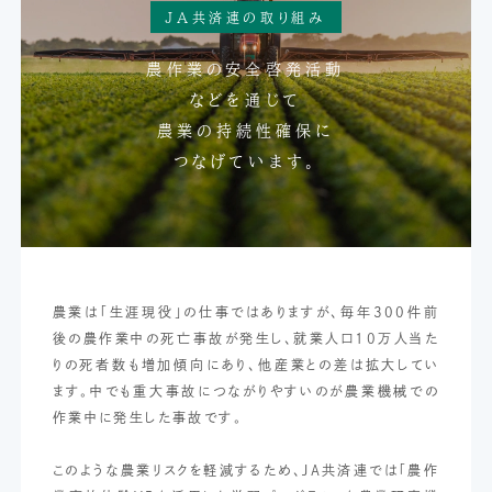
JA共済連の取り組み
農作業の安全啓発活動
などを通じて
農業の持続性確保に
つなげています。
農業は「生涯現役」の仕事ではありますが、毎年300件前
後の農作業中の死亡事故が発生し、就業人口10万人当た
りの死者数も増加傾向にあり、他産業との差は拡大してい
ます。中でも重大事故につながりやすいのが農業機械での
作業中に発生した事故です。
このような農業リスクを軽減するため、JA共済連では「農作