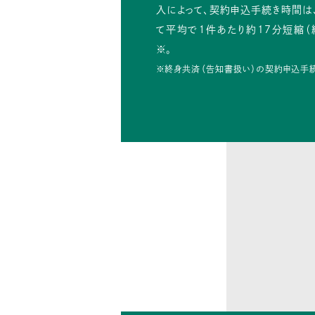
入によって、契約申込手続き時間は
て平均で１件あたり約17分短縮（
※。
※終身共済（告知書扱い）の契約申込手