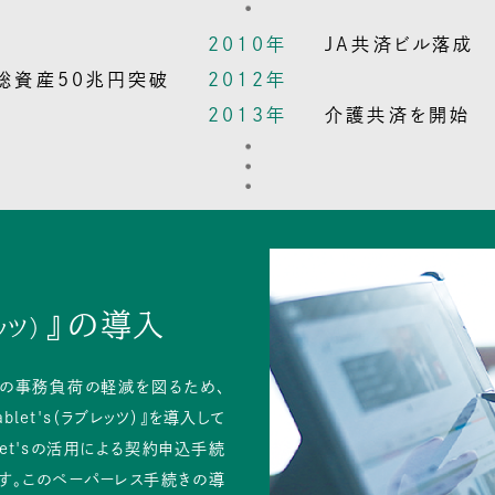
2010年
JA共済ビル落成
総資産50兆円突破
2012年
2013年
介護共済を開始
』の導入
ッツ）
Aの事務負荷の軽減を図るため、
blet's（ラブレッツ）』を導入して
blet'sの活用による契約申込手続
す。このペーパーレス手続きの導