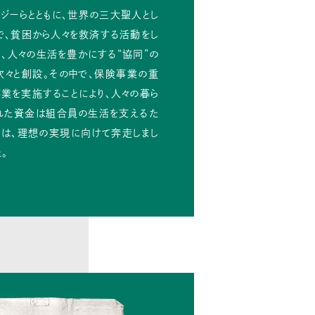
ジーらとともに、世界の三大聖人とし
で、貧困から人々を救済する活動をし
て、人々の生活を豊かにする“協同”の
次々と創設。その中で、保険事業の重
業を実施することにより、人々の暮ら
られた資金は組合員の生活を支えるた
川は、理想の実現に向けて奔走しまし
。