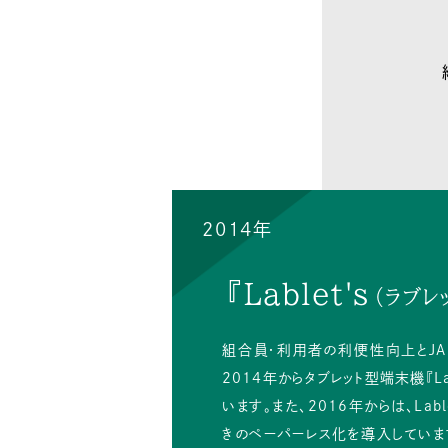
2014年
『Lablet's
（ラブレ
組合員・利用者の利便性向上とJ
2014年からタブレット型端末機『La
います。また、2016年からは、La
きのペーパーレス化を導入していま